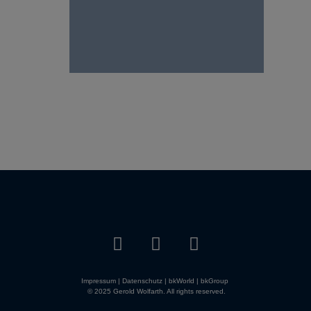
Impressum
|
Datenschutz
|
bkWorld
|
bkGroup
© 2025 Gerold Wolfarth. All rights reserved.