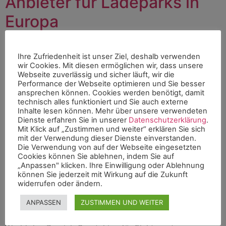
Anbieter für Ladeparks in
Europa
Ihre Zufriedenheit ist unser Ziel, deshalb verwenden
wir Cookies. Mit diesen ermöglichen wir, dass unsere
Webseite zuverlässig und sicher läuft, wir die
Performance der Webseite optimieren und Sie besser
ansprechen können. Cookies werden benötigt, damit
technisch alles funktioniert und Sie auch externe
Inhalte lesen können. Mehr über unsere verwendeten
Dienste erfahren Sie in unserer
Datenschutzerklärung
.
Mit Klick auf „Zustimmen und weiter“ erklären Sie sich
mit der Verwendung dieser Dienste einverstanden.
Die Verwendung von auf der Webseite eingesetzten
Cookies können Sie ablehnen, indem Sie auf
„Anpassen" klicken. Ihre Einwilligung oder Ablehnung
können Sie jederzeit mit Wirkung auf die Zukunft
widerrufen oder ändern.
Bild: bk World Deutschland GmbH bk Group wird
ANPASSEN
ZUSTIMMEN UND WEITER
Caretaking-Anbieter für Ladeparks in Europa Die bk
Group nimmt nach über 3 Jahren Erfahrung mit der bk