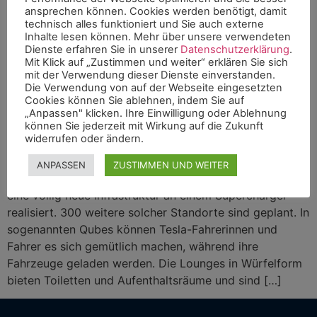
ansprechen können. Cookies werden benötigt, damit
technisch alles funktioniert und Sie auch externe
Inhalte lesen können. Mehr über unsere verwendeten
Dienste erfahren Sie in unserer
Datenschutzerklärung
.
Mit Klick auf „Zustimmen und weiter“ erklären Sie sich
mit der Verwendung dieser Dienste einverstanden.
Die Verwendung von auf der Webseite eingesetzten
Cookies können Sie ablehnen, indem Sie auf
„Anpassen" klicken. Ihre Einwilligung oder Ablehnung
können Sie jederzeit mit Wirkung auf die Zukunft
widerrufen oder ändern.
In Kooperation mit der bk Group hat der US-
ANPASSEN
ZUSTIMMEN UND WEITER
Elektrobauer Tesla in der bayrischen Gemeinde Endsee
eine völlig neue Infrastruktur an einem Supercharger
realisiert. 300 weitere solcher Standorte sind geplant. In
sogenannten Qubes können Tesla-Fahrerinnen und
Fahrer es sich gemütlich machen, während ihre
Fahrzeuge geladen werden. Die Lounges in Würfelform
bieten Toiletten und Aufenthaltsräume und sind […]