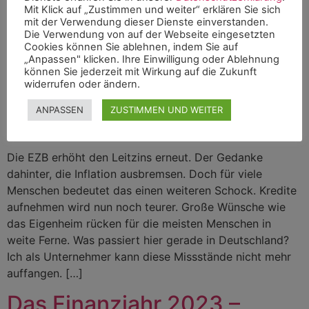
Mit Klick auf „Zustimmen und weiter“ erklären Sie sich
mit der Verwendung dieser Dienste einverstanden.
Die Verwendung von auf der Webseite eingesetzten
Cookies können Sie ablehnen, indem Sie auf
„Anpassen" klicken. Ihre Einwilligung oder Ablehnung
können Sie jederzeit mit Wirkung auf die Zukunft
widerrufen oder ändern.
ANPASSEN
ZUSTIMMEN UND WEITER
Die EZB erhöht den Leitzins erneut. Der Gedanke
dahinter, die Inflation ausbremsen. Doch für viele
Menschen bedeutet das einen weiteren Schock. Kredite
aufnehmen wird nun noch teurer. Große Wünsche wie
das Eigenheim rücken für die meisten Menschen in
weite Ferne. Was passiert hier gerade in Deutschland?
Ich als Unternehmer kann diese Missstände nicht mehr
auffangen. […]
Das Finanzjahr 2023 –