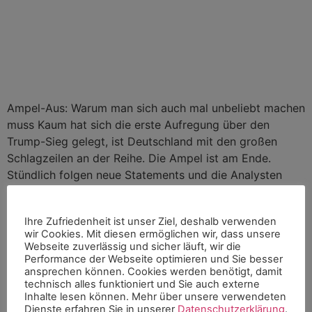
Ampel-Aus: Warum man sich auch mal unbeliebt machen
muss Kaum hat sich die erste Aufregung über den
Trump-Sieg gelegt, ist Deutschland mit den großen
Schlagzeilen an der Reihe. Die Ampel ist am Ende.
Stündlich folgen neue Statements und die Analysten
kommen kaum mehr mit neuen Prognosen hinterher.
Und jetzt? Eins ist aus meiner Sicht klar: […]
Ihre Zufriedenheit ist unser Ziel, deshalb verwenden
Warum sich Arbeit nicht
wir Cookies. Mit diesen ermöglichen wir, dass unsere
Webseite zuverlässig und sicher läuft, wir die
mehr lohnt – Kolumne
Performance der Webseite optimieren und Sie besser
ansprechen können. Cookies werden benötigt, damit
technisch alles funktioniert und Sie auch externe
Inhalte lesen können. Mehr über unsere verwendeten
Dienste erfahren Sie in unserer
Datenschutzerklärung
.